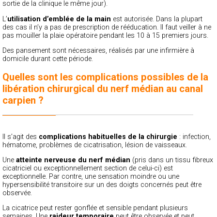
sortie de la clinique le même jour).
L’
utilisation d’emblée de la main
est autorisée. Dans la plupart
des cas il n’y a pas de prescription de rééducation. Il faut veiller à ne
pas mouiller la plaie opératoire pendant les 10 à 15 premiers jours.
Des pansement sont nécessaires, réalisés par une infirmière à
domicile durant cette période.
Quelles sont les complications possibles de la
libération chirurgical du nerf médian au canal
carpien ?
Il s’agit des
complications habituelles de la chirurgie
: infection,
hématome, problèmes de cicatrisation, lésion de vaisseaux.
Une
atteinte nerveuse du nerf médian
(pris dans un tissu fibreux
cicatriciel ou exceptionnellement section de celui-ci) est
exceptionnelle. Par contre, une sensation moindre ou une
hypersensibilité transitoire sur un des doigts concernés peut être
observée.
La cicatrice peut rester gonflée et sensible pendant plusieurs
semaines. Une
raideur temporaire
peut être observée et peut