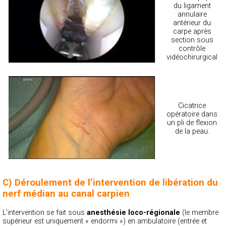
du ligament
annulaire
antérieur du
carpe après
section sous
contrôle
vidéochirurgical
Cicatrice
opératoire dans
un pli de flexion
de la peau.
C) Déroulement de l’intervention de libération du
nerf médian au canal carpien
L’intervention se fait sous
anesthésie loco-régionale
(le membre
supérieur est uniquement « endormi ») en ambulatoire (entrée et