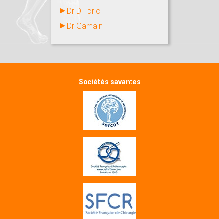
Dr Di Iorio
Dr Gamain
Sociétés savantes