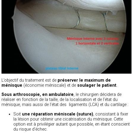
L’objectif du traitement est de
préserver le maximum de
ménisque
(économie méniscale) et de
soulager le patient
.
Sous arthroscopie, en ambulatoire
, le chirurgien décidera de
réaliser en fonction de la taille, de la localisation et de l’état du
ménisque, mais aussi de l’état des ligaments (LCA) et du cartilage :
Soit
une réparation méniscale (suture)
, consistant à fixer
la lésion pour obtenir une cicatrisation du ménisque. Cette
option est à privilégier autant que possible, en étant conscient
du risque d’échec.