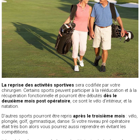
La reprise des activités sportives
sera codifiée par votre
chirurgien. Certains sports peuvent participer à la rééducation et à la
récupération fonctionnelle et pourront être débutés
dès le
deuxième mois post opératoire
, ce sont le vélo d’intérieur, et la
natation.
D’autres sports pourront être repris
après le troisième mois
: vélo,
plongée, golf, gymnastique, danse. Si votre niveau pré opératoire
était très bon alors vous pourrez aussi reprendre en évitant les
compétitions.