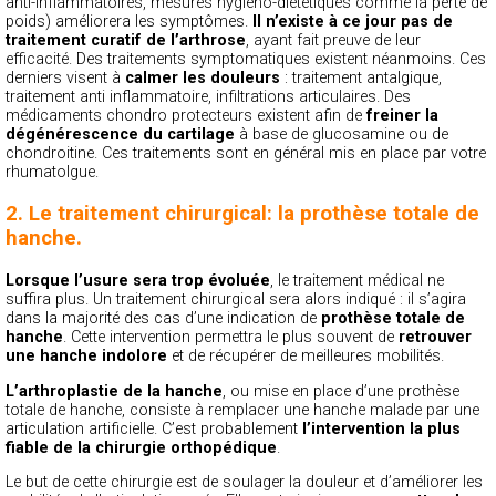
anti-inflammatoires, mesures hygiéno-diététiques comme la perte de
poids) améliorera les symptômes.
Il n’existe à ce jour pas de
traitement curatif de l’arthrose
, ayant fait preuve de leur
efficacité. Des traitements symptomatiques existent néanmoins. Ces
derniers visent à
calmer les douleurs
: traitement antalgique,
traitement anti inflammatoire, infiltrations articulaires. Des
médicaments chondro protecteurs existent afin de
freiner la
dégénérescence du cartilage
à base de glucosamine ou de
chondroitine. Ces traitements sont en général mis en place par votre
rhumatolgue.
2. Le traitement chirurgical: la prothèse totale de
hanche.
Lorsque l’usure sera trop évoluée
, le traitement médical ne
suffira plus. Un traitement chirurgical sera alors indiqué : il s’agira
dans la majorité des cas d’une indication de
prothèse totale de
hanche
. Cette intervention permettra le plus souvent de
retrouver
une hanche indolore
et de récupérer de meilleures mobilités.
L’arthroplastie de la hanche
, ou mise en place d’une prothèse
totale de hanche, consiste à remplacer une hanche malade par une
articulation artificielle. C’est probablement
l’intervention la plus
fiable de la chirurgie orthopédique
.
Le but de cette chirurgie est de soulager la douleur et d’améliorer les