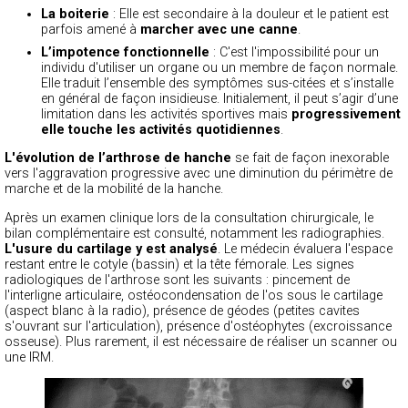
La boiterie
: Elle est secondaire à la douleur et le patient est
parfois amené à
marcher avec une canne
.
L’impotence fonctionnelle
: C'est l'impossibilité pour un
individu d'utiliser un organe ou un membre de façon normale.
Elle traduit l’ensemble des symptômes sus-citées et s’installe
en général de façon insidieuse. Initialement, il peut s’agir d’une
limitation dans les activités sportives mais
progressivement
elle touche les activités quotidiennes
.
L'évolution de l’arthrose de hanche
se fait de façon inexorable
vers l'aggravation progressive avec une diminution du périmètre de
marche et de la mobilité de la hanche.
Après un examen clinique lors de la consultation chirurgicale, le
bilan complémentaire est consulté, notamment les radiographies.
L'usure du cartilage y est analysé
. Le médecin évaluera l'espace
restant entre le cotyle (bassin) et la tête fémorale. Les signes
radiologiques de l'arthrose sont les suivants : pincement de
l'interligne articulaire, ostéocondensation de l'os sous le cartilage
(aspect blanc à la radio), présence de géodes (petites cavites
s'ouvrant sur l'articulation), présence d'ostéophytes (excroissance
osseuse). Plus rarement, il est nécessaire de réaliser un scanner ou
une IRM.