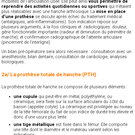
mobilités de l’articulation usée. Elle peut ainsi
vous permettre de
reprendre des activités quotidiennes ou sportives
qui n’étaient
plus réalisables avec une hanche arthrosique. La
mise en place
d’une prothèse
se discute après échec du traitement médical
(antalgiques, anti-inflammatoires). Son indication repose sur
plusieurs arguments, à la fois cliniques et radiologiques: douleur,
gêne fonctionnelle importante (raideur et diminution du périmètre de
marche), et confirmation radiographique de l’atteinte articulaire
(pincement de l’interligne).
Un bilan pré-opératoire sera alors nécessaire : consultation avec un
anesthésiste, bilan dentaire, consultation de cardiologie, analyses
biologiques…
2a/ La prothèse totale de hanche (PTH)
La prothèse totale de hanche se compose de plusieurs éléments :
une cupule
qui peut-être en métal, polyéthylène, ou
céramique, sera fixée sur la surface articulaire du côté du
bassin (appelée cotyle). La céramique est privilégiée au niveau
de la tête fémorale du fait de son indice de dureté très élevée et
donc d’une usure plus lente.
une tige métallique
est fixée dans le fémur. Elle comporte
une tête dont le diamètre et le matériau varient selon les
indications