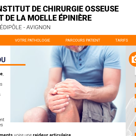
NSTITUT DE CHIRURGIE OSSEUSE
T DE LA MOELLE ÉPINIÈRE
ÉDIPÔLE - AVIGNON
VOTRE PATHOLOGIE
PARCOURS PATIENT
TARIFS
OU
te
,
es
s
ent
es
ements
voire une
raideur articulaire
.