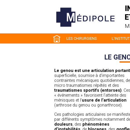
I
E
M
LES CHIRURGIENS
L'INSTITUT
LE GEN
Le genou est une articulation portan
superficielle, soumise à d’importantes
contraintes mécaniques quotidiennes, d
micro traumatismes répétés et des
traumatismes sportifs (entorses)
. Ce
« événements » favorisent l’atteinte des
ménisques et l’
usure de l’articulation
(arthrose du genou ou gonarthrose).
Ces pathologies articulaires se manifest
par différents symptômes notamment d
douleurs
, des
phénomènes
d’instabilités
, de
blocages
, des
gonfl