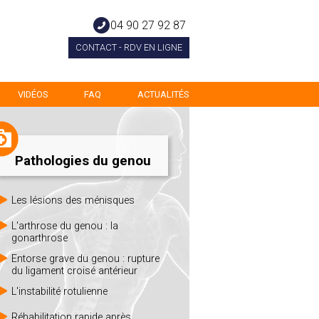
04 90 27 92 87
CONTACT - RDV EN LIGNE
VIDÉOS
FAQ
ACTUALITÉS
Pathologies du genou
Les lésions des ménisques
L'arthrose du genou : la
gonarthrose
Entorse grave du genou : rupture
du ligament croisé antérieur
L'instabilité rotulienne
Réhabilitation rapide après