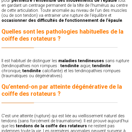
pour
permettre l’ensemble des mouvements de l’épaule
tout
en gardant un centrage permanent de la tête de l’humérus au centre
de cette articulation. Toute anomalie au niveau de l’un des muscles
(ou de son tendon) va entrainer une rupture de l’équilibre et
occasionner des difficultés de fonctionnement de l’épaule
.
Quelles sont les pathologies habituelles de la
coiffe des rotateurs ?
Il est habituel de distinguer les
maladies tendineuses
sans rupture
(tendinopathies non rompues :
tendinite
aigüe,
tendinite
chronique,
tendinite
calcifiante) et les tendinopathies rompues
(traumatiques ou dégénératives).
Qu’entend-on par atteinte dégénérative de la
coiffe des rotateurs ?
C’est une atteinte (rupture) qui est liée au vieillissement naturel des
tendons (sans forcément de traumatisme). Il est prouvé aujourd’hui
que les
tendons de la coiffe des rotateurs
ne restent pas
indemnes toute la vie. Les premières anomalies peuvent survenir à