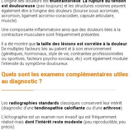
L’origine des douleurs est
multifactorielle
.
La rupture du tendon
est douloureuse
(pas toujours) et les structures voisines peuvent
également être à l’origine des douleurs (bourse sous acromiale,
acromion, ligament acromio-coracoïdien, capsule articulaire,
muscle).
Une composante inflammatoire ainsi que des douleurs liées à la
contracture musculaire sont fréquemment présentes.
Il a été montré que
la taille des lésions est corrélée à la douleur
.
De multiples facteurs liés au patient et à son environnement
(génétiques, hormonaux, style de vie, contraintes professionnelles
ou sportives, facteurs psycho-sociaux, etc) vont également moduler
l’intensité du symptôme douloureux.
Quels sont les examens complémentaires utiles
au diagnostic ?
Les
radiographies standards
classiques conservent leur intérêt
(diagnostic d’une
tendinopathie calcifiante
ou d’une
arthrose
).
L’échographie est un examen non invasif qui est fréquemment
réalisé mais
dont l’intérêt reste modeste
(peu reproductible, peu
précis).